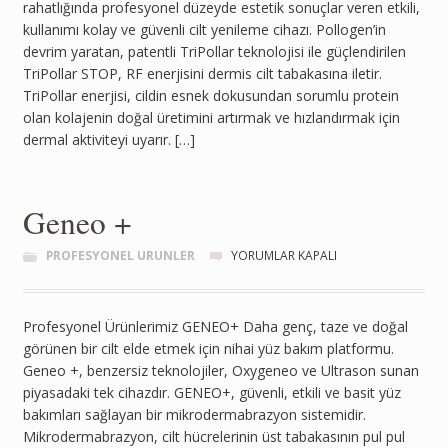
rahatlığında profesyonel düzeyde estetik sonuçlar veren etkili,
kullanımı kolay ve güvenli cilt yenileme cihazı. Pollogen’in
devrim yaratan, patentli TriPollar teknolojisi ile güçlendirilen
TriPollar STOP, RF enerjisini dermis cilt tabakasına iletir.
TriPollar enerjisi, cildin esnek dokusundan sorumlu protein
olan kolajenin doğal üretimini artırmak ve hızlandırmak için
dermal aktiviteyi uyarır. […]
Geneo +
PROFESYONEL URUNLER
YORUMLAR KAPALI
Profesyonel Ürünlerimiz GENEO+ Daha genç, taze ve doğal
görünen bir cilt elde etmek için nihai yüz bakım platformu.
Geneo +, benzersiz teknolojiler, Oxygeneo ve Ultrason sunan
piyasadaki tek cihazdır. GENEO+, güvenli, etkili ve basit yüz
bakımları sağlayan bir mikrodermabrazyon sistemidir.
Mikrodermabrazyon, cilt hücrelerinin üst tabakasının pul pul