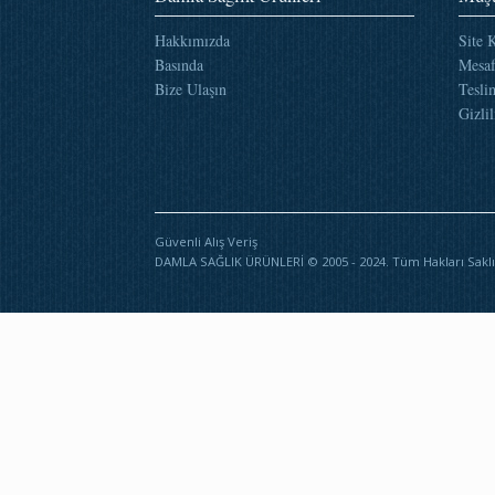
Hakkımızda
Site 
Basında
Mesaf
Bize Ulaşın
Tesli
Gizlil
Güvenli Alış Veriş
DAMLA SAĞLIK ÜRÜNLERİ © 2005 - 2024. Tüm Hakları Saklı