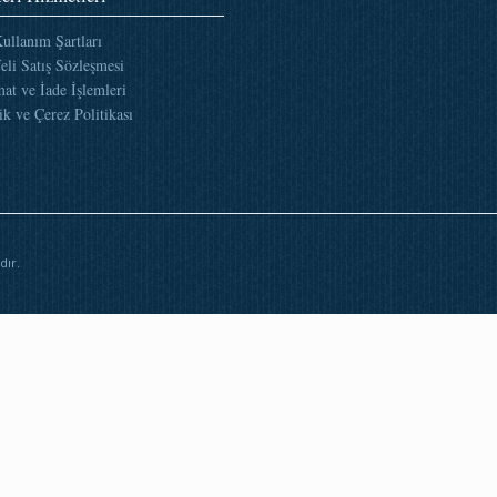
Kullanım Şartları
eli Satış Sözleşmesi
mat ve İade İşlemleri
ik ve Çerez Politikası
dır.